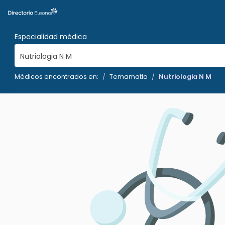
Especialidad médica
Nutriologia N M
Médicos encontrados en:
Temamatla
Nutriologia N M