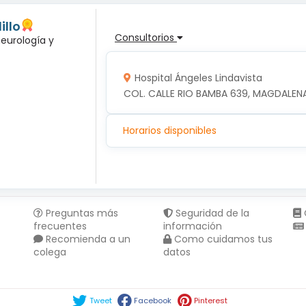
illo
Consultorios
neurología y
Hospital Ángeles Lindavista
COL. CALLE RIO BAMBA 639, MAGDALENA
Horarios disponibles
Preguntas más
Seguridad de la
frecuentes
información
Recomienda a un
Como cuidamos tus
colega
datos
Compartir en :
Tweet
Facebook
Pinterest