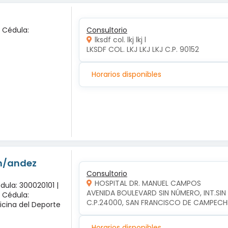
x Cédula:
Consultorio
lksdf col. lkj lkj l
LKSDF COL. LKJ LKJ LKJ C.P. 90152
Horarios disponibles
-n/andez
Consultorio
HOSPITAL DR. MANUEL CAMPOS
dula: 300020101 |
AVENIDA BOULEVARD SIN NÚMERO, INT.SI
x Cédula:
C.P.24000, SAN FRANCISCO DE CAMPEC
icina del Deporte
Horarios disponibles