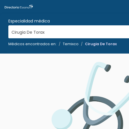
Especialidad médica
Cirugia De Torax
Médicos encontrados en:
Temixco
Cirugia De Torax