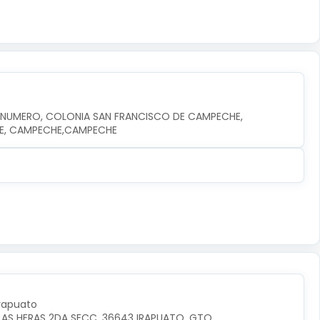
N NUMERO, COLONIA SAN FRANCISCO DE CAMPECHE, 
HE, CAMPECHE,CAMPECHE
Irapuato
LAS HERAS 2DA SECC, 36643 IRAPUATO, GTO.