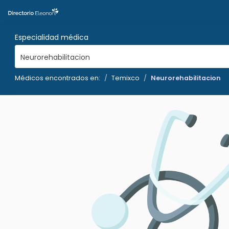
Especialidad médica
Neurorehabilitacion
Médicos encontrados en:
Temixco
Neurorehabilitacion