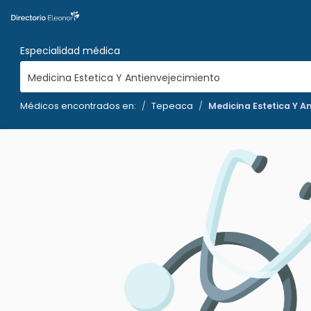
Especialidad médica
Medicina Estetica Y Antienvejecimiento
Médicos encontrados en:
Tepeaca
Medicina Estetica Y A