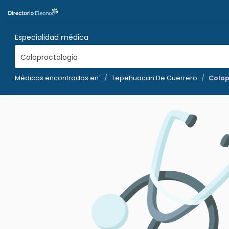
Especialidad médica
Coloproctologia
Médicos encontrados en:
Tepehuacan De Guerrero
Colop