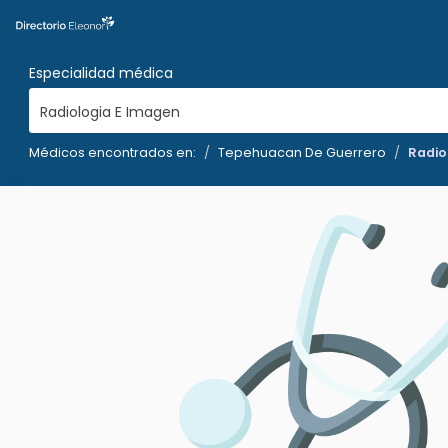
Especialidad médica
Radiologia E Imagen
Médicos encontrados en:
Tepehuacan De Guerrero
Radio