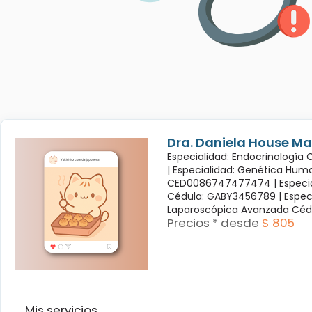
Dra. Daniela House Ma
Especialidad: Endocrinología
|
Especialidad: Genética Hum
CED0086747477474 |
Especi
Cédula: GABY3456789 |
Espec
Laparoscópica Avanzada Céd
Precios * desde
$ 805
Mis servicios