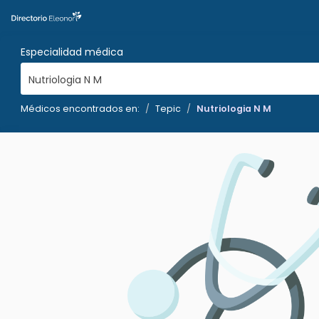
Especialidad médica
Nutriologia N M
Médicos encontrados en:
Tepic
Nutriologia N M