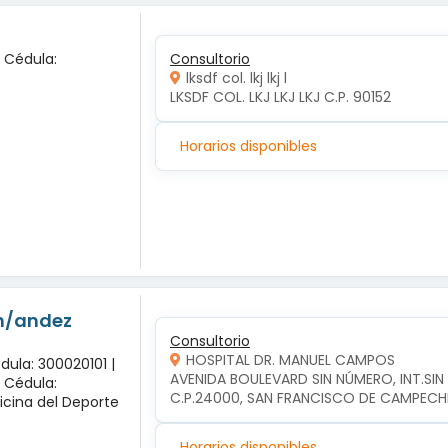
x Cédula:
Consultorio
lksdf col. lkj lkj l
LKSDF COL. LKJ LKJ LKJ C.P. 90152
Horarios disponibles
-n/andez
Consultorio
HOSPITAL DR. MANUEL CAMPOS
dula: 300020101 |
AVENIDA BOULEVARD SIN NÚMERO, INT.SI
x Cédula:
C.P.24000, SAN FRANCISCO DE CAMPEC
icina del Deporte
Horarios disponibles