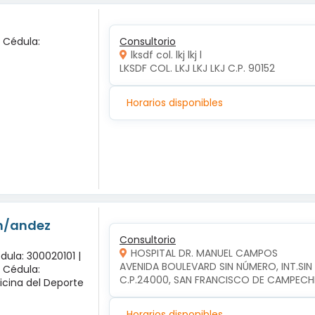
x Cédula:
Consultorio
lksdf col. lkj lkj l
LKSDF COL. LKJ LKJ LKJ C.P. 90152
Horarios disponibles
-n/andez
Consultorio
HOSPITAL DR. MANUEL CAMPOS
dula: 300020101 |
AVENIDA BOULEVARD SIN NÚMERO, INT.SI
x Cédula:
C.P.24000, SAN FRANCISCO DE CAMPEC
icina del Deporte
Horarios disponibles