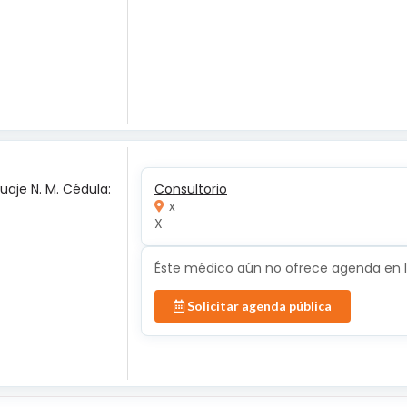
uaje N. M. Cédula:
Consultorio
x
X
Éste médico aún no ofrece agenda en lí
Solicitar agenda pública