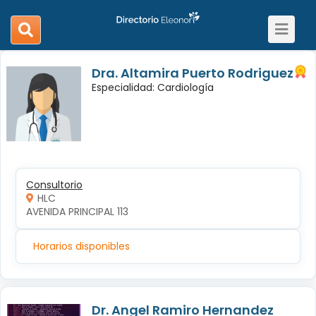
Toggle
search
navigat
navigation
Dra. Altamira Puerto Rodriguez
Especialidad: Cardiología
Consultorio
HLC
AVENIDA PRINCIPAL 113
Horarios disponibles
Dr. Angel Ramiro Hernandez