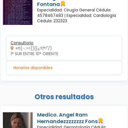
Fontana
Especialidad: Cirugía General Cédula:
4578467483 |
Especialidad: Cardiología
Cédula: 232323
Consultorio
+ñ{.-.><[]{}¿?|°!"/)
1° SUR ENTRE 10° ORIENTE 
Horarios disponibles
Otros resultados
Medico. Angel Ram
Hernandezzzzzzzz Fons
Especialidad: Gerontología Cédula: