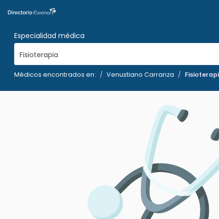
Especialidad médica
Fisioterapia
Médicos encontrados en:
Venustiano Carranza
Fisioterap