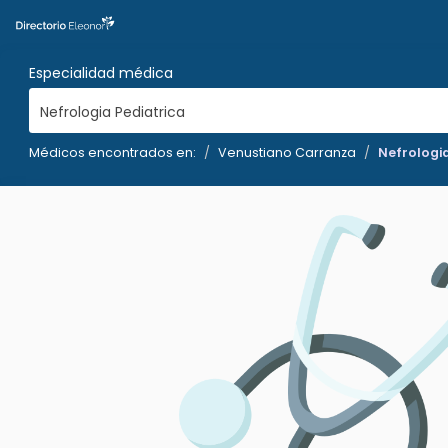
Especialidad médica
Nefrologia Pediatrica
Médicos encontrados en:
Venustiano Carranza
Nefrologia