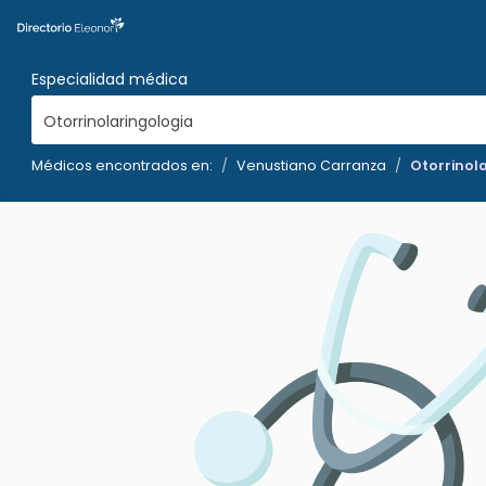
Especialidad médica
Otorrinolaringologia
Médicos encontrados en:
Venustiano Carranza
Otorrinol