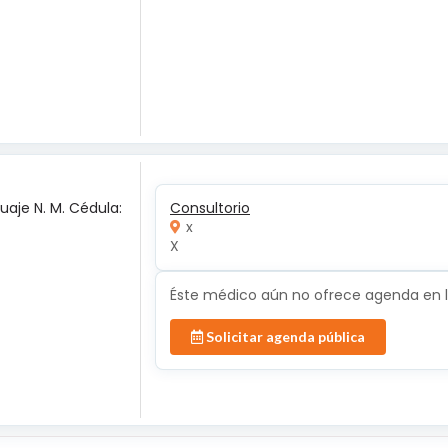
uaje N. M. Cédula:
Consultorio
x
X
Éste médico aún no ofrece agenda en lí
Solicitar agenda pública