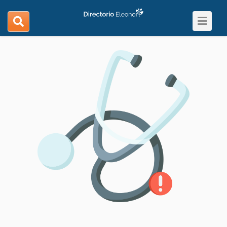
Toggle
search
navigat
navigation