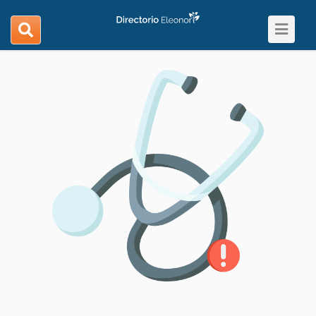
Toggle
search
navigat
navigation