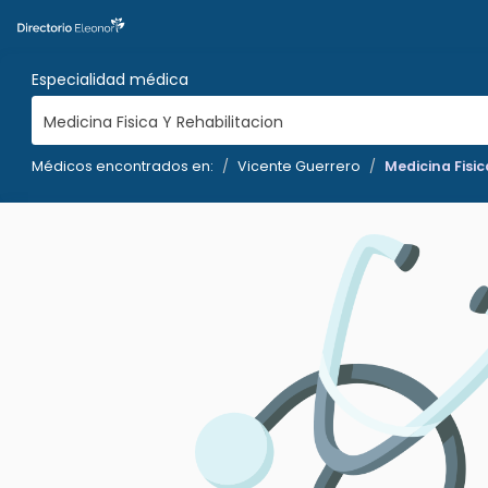
Especialidad médica
Medicina Fisica Y Rehabilitacion
Médicos encontrados en:
Vicente Guerrero
Medicina Fisic