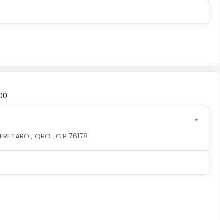
00
ERETARO , QRO , C.P.76178