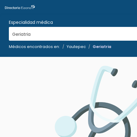
Especialidad médica
Geriatria
Médicos encontrados en:
Yautepec
Geriatria