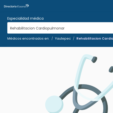
Especialidad médica
Rehabilitacion Cardiopulmonar
Médicos encontrados en:
Yautepec
Rehabilitacion Card