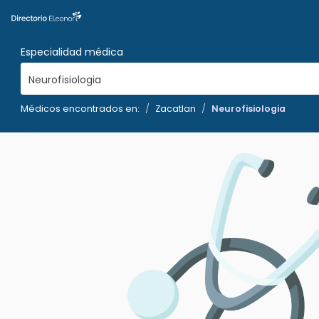
Especialidad médica
Neurofisiologia
Médicos encontrados en:
Zacatlan
Neurofisiologia