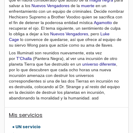
que él había considerado que abusó de la
magia negra
para
salvar a los
Nuevos Vengadores
de la
muerte
en un
enfrentamiento con un equipo de criminales. Decide nombrar
Hechicero Supremo a Brother Voodoo quien se sacrifica con
el fin de detener la poderosa entidad mística
Agamotto
de
recuperar el ojo. El tema siguiente, un sentimiento de culpa
lo obliga a dejar a los
Nuevos Vengadores
, pero
Luke
Cage
lo convence de quedarse, así que ofrece al equipo de
su siervo Wong para que actúe como su ama de llaves.
Los Illuminati son reunidos nuevamente, esta vez
por
T'Challa
(Pantera Negra), al ver una incursión de otro
planeta Tierra que fue destruido en un
universo diferente
,
por lo que descubren que cada ocho horas una nueva
incursión amenaza con destruir los universos
correspondientes si una de las dos Tierras en incursión no
es destruida, colocando al Dr. Strange y al resto del equipo
en la decisión de destruir los planetas en incursión,
abandonando la moralidad y la humanidad. asd
Mis servicios
● UN servicio