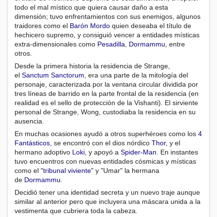
todo el mal místico que quiera causar daño a esta
dimensión; tuvo enfrentamientos con sus enemigos, algunos
traidores como el
Barón Mordo
quien deseaba el título de
hechicero supremo, y consiguió vencer a entidades místicas
extra-dimensionales como
Pesadilla
,
Dormammu
, entre
otros.
Desde la primera historia la residencia de Strange,
el
Sanctum Sanctorum
, era una parte de la mitología del
personaje, caracterizada por la ventana circular dividida por
tres líneas de barrido en la parte frontal de la residencia (en
realidad es el sello de protección de la Vishanti). El sirviente
personal de Strange, Wong, custodiaba la residencia en su
ausencia.
En muchas ocasiones ayudó a otros superhéroes como los
4
Fantásticos
, se encontró con el dios nórdico
Thor
, y el
hermano adoptivo
Loki
, y apoyó a
Spider-Man
. En instantes
tuvo encuentros con nuevas entidades cósmicas y místicas
como el "
tribunal viviente
" y "Umar" la hermana
de
Dormammu
.
Decidió tener una identidad secreta y un nuevo traje aunque
similar al anterior pero que incluyera una máscara unida a la
vestimenta que cubriera toda la cabeza.