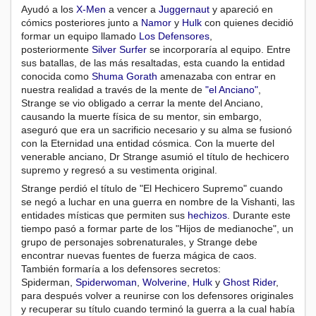
Ayudó a los
X-Men
a vencer a
Juggernaut
y apareció en
cómics posteriores junto a
Namor
y
Hulk
con quienes decidió
formar un equipo llamado
Los Defensores
,
posteriormente
Silver Surfer
se incorporaría al equipo. Entre
sus batallas, de las más resaltadas, esta cuando la entidad
conocida como
Shuma Gorath
amenazaba con entrar en
nuestra realidad a través de la mente de
"el Anciano"
,
Strange se vio obligado a cerrar la mente del Anciano,
causando la muerte física de su mentor, sin embargo,
aseguró que era un sacrificio necesario y su alma se fusionó
con la Eternidad una entidad cósmica. Con la muerte del
venerable anciano, Dr Strange asumió el título de hechicero
supremo y regresó a su vestimenta original.
Strange perdió el título de "El Hechicero Supremo" cuando
se negó a luchar en una guerra en nombre de la Vishanti, las
entidades místicas que permiten sus
hechizos
. Durante este
tiempo pasó a formar parte de los "Hijos de medianoche", un
grupo de personajes sobrenaturales, y Strange debe
encontrar nuevas fuentes de fuerza mágica de caos.
También formaría a los defensores secretos:
Spiderman,
Spiderwoman
,
Wolverine
,
Hulk
y
Ghost Rider
,
para después volver a reunirse con los defensores originales
y recuperar su título cuando terminó la guerra a la cual había