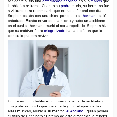
accidente sufrió una
enfermedad
nerviosa
en sus
manos
que
le obligó a retirarse. Cuando su
padre
murió, su hermano fue
a visitarlo para recriminarle que no fue al funeral ese día.
Stephen estaba con una chica, por lo que su
hermano
salió
enfadado. Estaba nevando esa noche y hubo un accidente
en el cual su hermano murió al ser atropellado. Stephen hizo
que su cadáver fuera
criogenizado
hasta el día en que la
ciencia lo pudiera revivir.
Un día escuchó hablar en un puerto acerca de un tibetano
con poderes, por lo que fue a verle y con el aprendió las
artes místicas, ayudó a su mentor
"el Anciano"
, quien poseía
el título de Hechicero Supremo de esta dimensión, a repeler