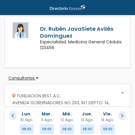
Dr. Rubén JavaSiete Avilés
Domínguez
Especialidad: Medicina General Cédula:
123456
Consultorios
FUNDACION BEST A.C.
AVENIDA GOBERNADORES NO.293, INT.DEPTO. 14, 
COLONIA PABLO GARCIA, C.P.33800, SAN 
Lun.
Mar.
Mié.
Jue.
Vie.
FRANCISCO DE CAMPECHE, CAMPECHE,CAMPECHE
10 Ago.
11 Ago.
12 Ago.
13 Ago.
14 Ago.
08:00
08:00
08:00
08:00
08:00