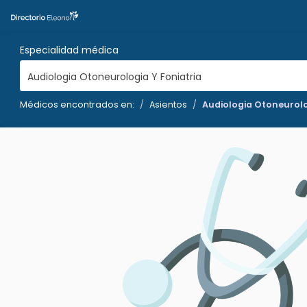
Especialidad médica
Audiologia Otoneurologia Y Foniatria
Médicos encontrados en:
Asientos
Audiologia Otoneurolo