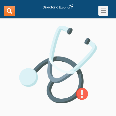
Toggle
search
navigat
navigation