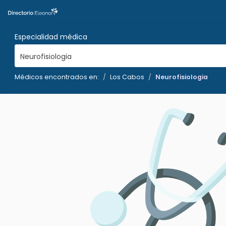
Especialidad médica
Neurofisiologia
Médicos encontrados en:
Los Cabos
Neurofisiologia