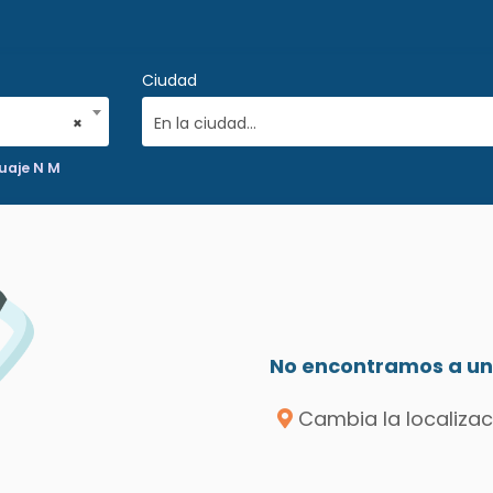
Ciudad
×
En la ciudad...
uaje N M
No encontramos a un 
Cambia la localizac