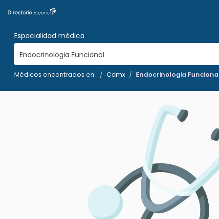
Especialidad médica
Endocrinologia Funcional
Médicos encontrados en:
Cdmx
Endocrinologia Funciona