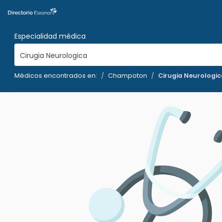
Especialidad médica
Cirugia Neurologica
Médicos encontrados en:
Champoton
Cirugia Neurologic