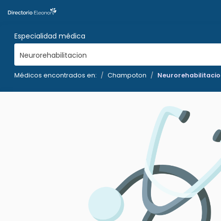
Especialidad médica
Neurorehabilitacion
Médicos encontrados en:
Champoton
Neurorehabilitaci