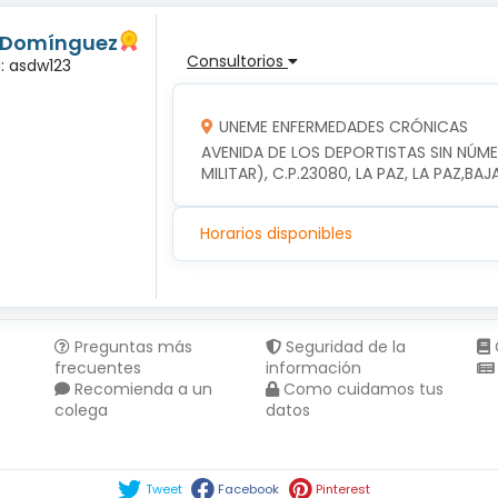
s Domínguez
Consultorios
a: asdw123
UNEME ENFERMEDADES CRÓNICAS
AVENIDA DE LOS DEPORTISTAS SIN NÚM
MILITAR), C.P.23080, LA PAZ, LA PAZ,BA
Horarios disponibles
Preguntas más
Seguridad de la
frecuentes
información
Recomienda a un
Como cuidamos tus
colega
datos
Compartir en :
Tweet
Facebook
Pinterest