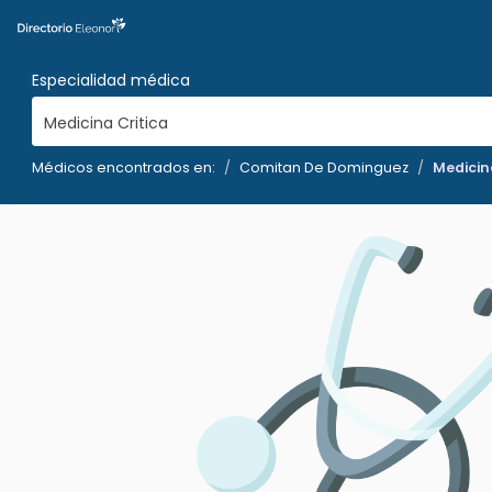
Especialidad médica
Medicina Critica
Médicos encontrados en:
Comitan De Dominguez
Medicin