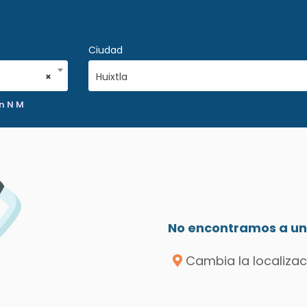
Ciudad
×
Huixtla
n N M
No encontramos a un 
Cambia la localizac