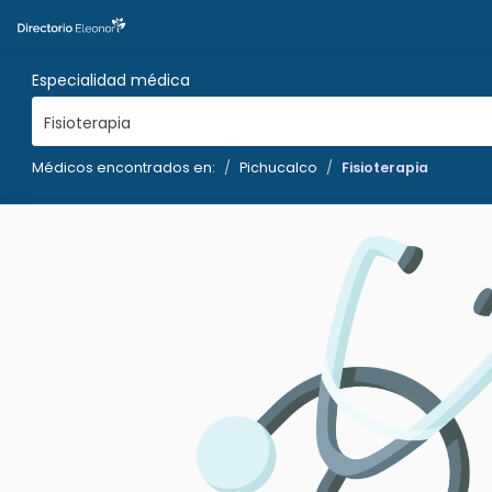
Especialidad médica
Fisioterapia
Médicos encontrados en:
Pichucalco
Fisioterapia