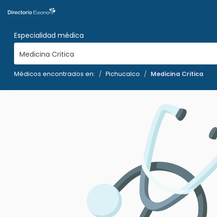
Especialidad médica
Medicina Critica
Médicos encontrados en:
Pichucalco
Medicina Critica