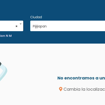
Ciudad
×
Pijijiapan
ion N M
No encontramos a un 
Cambia la localizac