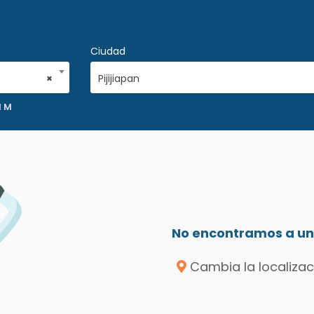
Ciudad
×
Pijijiapan
N M
No encontramos a un 
Cambia la localizac