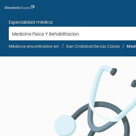
Especialidad médica
Medicina Fisica Y Rehabilitacion
Médicos encontrados en:
San Cristobal De Las Casas
Medi