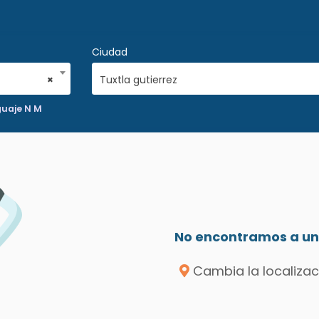
Ciudad
×
Tuxtla gutierrez
guaje N M
No encontramos a un 
Cambia la localizac