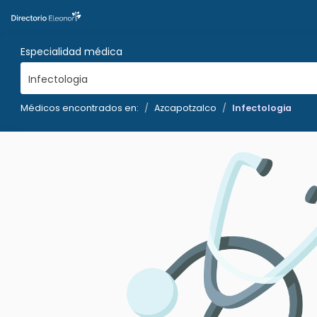
Especialidad médica
Infectologia
Médicos encontrados en:
Azcapotzalco
Infectologia