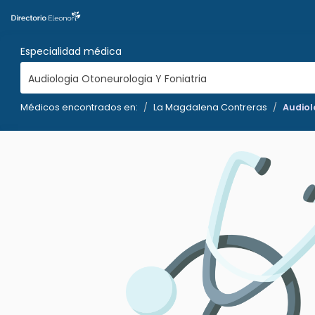
Especialidad médica
Audiologia Otoneurologia Y Foniatria
Médicos encontrados en:
La Magdalena Contreras
Audiol