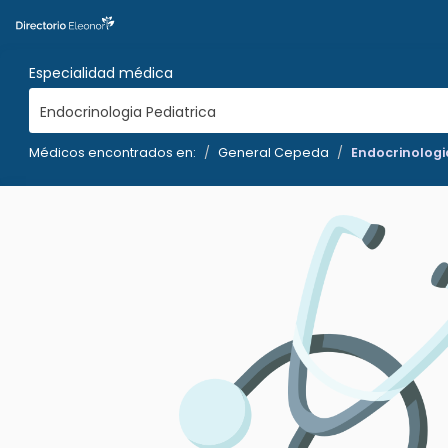
Especialidad médica
Endocrinologia Pediatrica
Médicos encontrados en:
General Cepeda
Endocrinologi