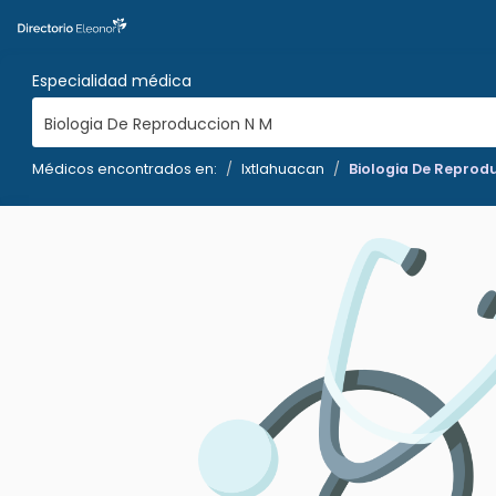
Especialidad médica
Biologia De Reproduccion N M
Médicos encontrados en:
Ixtlahuacan
Biologia De Reprod