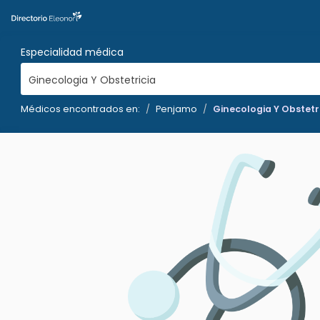
Especialidad médica
Ginecologia Y Obstetricia
Médicos encontrados en:
Penjamo
Ginecologia Y Obstetr