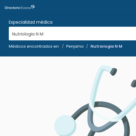
Especialidad médica
Nutriologia N M
Médicos encontrados en:
Penjamo
Nutriologia N M