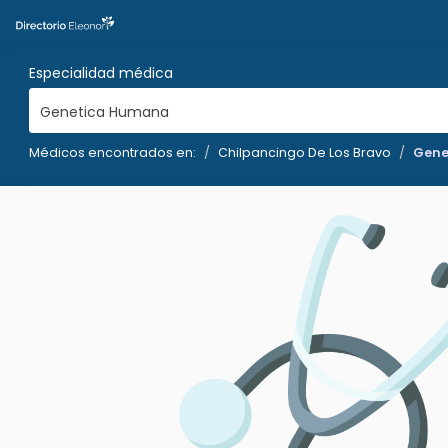
Especialidad médica
Genetica Humana
Médicos encontrados en:
Chilpancingo De Los Bravo
Gene